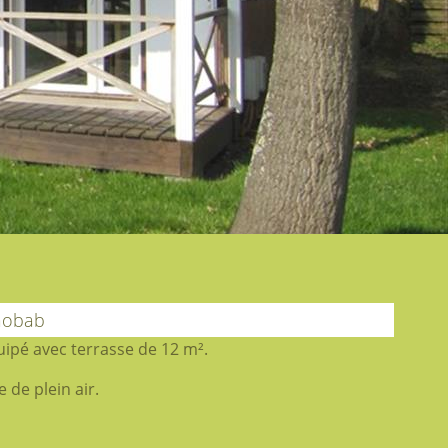
aobab
ipé avec terrasse de 12 m².
 de plein air.