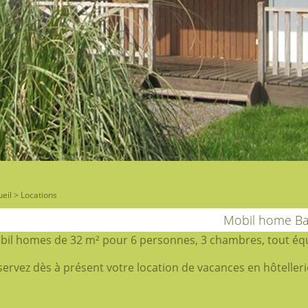
eil
>
Locations
Mobil home B
bil homes de 32 m² pour 6 personnes, 3 chambres, tout équ
ervez dès à présent votre location de vacances en hôtellerie