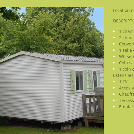
Location 
DESCRIPTI
1 chamb
2 cham
Couvert
1 salle
WC sép
Coin sa
1 coin 
ustensiles
1 TV
Accès w
Chauffa
Terrass
Emplac