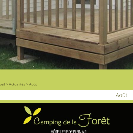
eil
>
Actualités
>
Août
Août