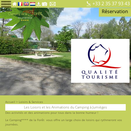
+33 2 35 37 93 43
Réservation
Accueil
>
Loisirs & Services
Les Loisirs et les Animations du Camping à Jumièges
Des activités et des animations pour tous dans la bonne humeur !
Le Camping**** de la Forêt vous offre un large choix de loisirs qui rythmeront vos
journées.