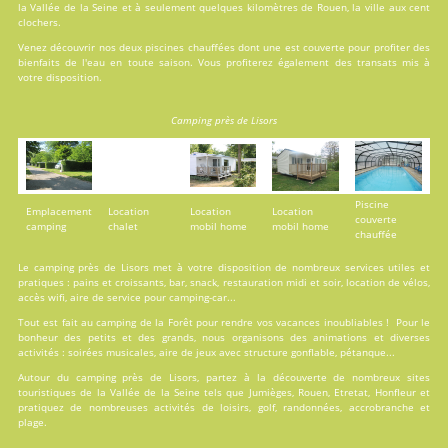
la Vallée de la Seine et à seulement quelques kilomètres de Rouen, la ville aux cent
clochers.
Venez découvrir nos deux
piscines
chauffées dont une est couverte pour profiter des
bienfaits de l'eau en toute saison. Vous profiterez également des transats mis à
votre disposition.
Camping près de Lisors
Piscine
Emplacement
Location
Location
Location
couverte
camping
chalet
mobil home
mobil home
chauffée
Le camping près de Lisors met à votre disposition de nombreux services utiles et
pratiques : pains et croissants, bar, snack, restauration midi et soir, location de vélos,
accès wifi, aire de service pour camping-car...
Tout est fait au
camping de la Forêt
pour rendre vos vacances inoubliables ! Pour le
bonheur des petits et des grands, nous organisons des animations et diverses
activités : soirées musicales, aire de jeux avec structure gonflable, pétanque...
Autour du camping près de Lisors, partez à la découverte de nombreux sites
touristiques de la Vallée de la Seine tels que Jumièges, Rouen, Etretat, Honfleur et
pratiquez de nombreuses activités de loisirs, golf, randonnées, accrobranche et
plage.