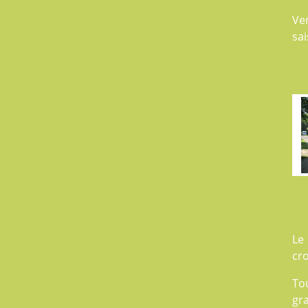
Ve
sai
Le 
cro
Tou
gr