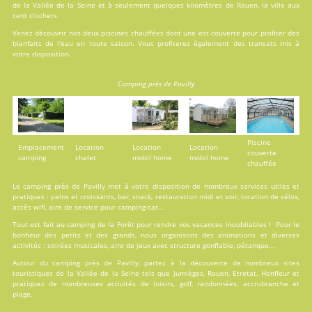
de la Vallée de la Seine et à seulement quelques kilomètres de Rouen, la ville aux
cent clochers.
Venez découvrir nos deux
piscines
chauffées dont une est couverte pour profiter des
bienfaits de l'eau en toute saison. Vous profiterez également des transats mis à
votre disposition.
Camping près de Pavilly
Piscine
Emplacement
Location
Location
Location
couverte
camping
chalet
mobil home
mobil home
chauffée
Le camping près de Pavilly met à votre disposition de nombreux services utiles et
pratiques : pains et croissants, bar, snack, restauration midi et soir, location de vélos,
accès wifi, aire de service pour camping-car...
Tout est fait au
camping de la Forêt
pour rendre vos vacances inoubliables ! Pour le
bonheur des petits et des grands, nous organisons des animations et diverses
activités : soirées musicales, aire de jeux avec structure gonflable, pétanque...
Autour du camping près de Pavilly, partez à la découverte de nombreux sites
touristiques de la Vallée de la Seine tels que Jumièges, Rouen, Etretat, Honfleur et
pratiquez de nombreuses activités de loisirs, golf, randonnées, accrobranche et
plage.