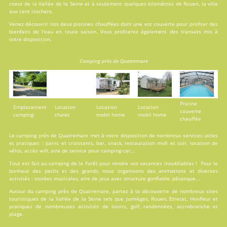
coeur de la Vallée de la Seine et à seulement quelques kilomètres de Rouen, la ville
aux cent clochers.
Venez découvrir nos deux
piscines
chauffées dont une est couverte pour profiter des
bienfaits de l'eau en toute saison. Vous profiterez également des transats mis à
votre disposition.
Camping près de Quatremare
Piscine
Emplacement
Location
Location
Location
couverte
camping
chalet
mobil home
mobil home
chauffée
Le camping près de Quatremare met à votre disposition de nombreux services utiles
et pratiques : pains et croissants, bar, snack, restauration midi et soir, location de
vélos, accès wifi, aire de service pour camping-car...
Tout est fait au
camping de la Forêt
pour rendre vos vacances inoubliables ! Pour le
bonheur des petits et des grands, nous organisons des animations et diverses
activités : soirées musicales, aire de jeux avec structure gonflable, pétanque...
Autour du camping près de Quatremare, partez à la découverte de nombreux sites
touristiques de la Vallée de la Seine tels que Jumièges, Rouen, Etretat, Honfleur et
pratiquez de nombreuses activités de loisirs, golf, randonnées, accrobranche et
plage.