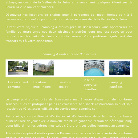
abbaye, au coeur de la Vallée de la Seine et à seulement quelques kilomètres de
Rouen, la ville aux cent clochers.
Découvrez nos locations de
chalets
pour 4 personnes et
mobil homes
de 4 à 6
personnes, tout confort pour un séjour nature au coeur de de la Vallée de la Seine.
Durant votre séjour au camping 4 etoiles près de Bonsecours, vous apprécierez en
famille ou entre amis nos deux
piscines
chauffées dont une est couverte pour
profiter des bienfaits de l'eau en toute saison. Vous profiterez également des
transats mis à votre disposition.
Camping 4 etoiles près de Bonsecours
Piscine
Emplacement
Location
Location
Camping
couverte
camping
mobil home
chalet
Jumièges
chauffée
Le camping 4 etoiles près de Bonsecours met à votre disposition de nombreux
services
utiles et pratiques : pains et croissants, bar, snack, restauration midi et soir,
location de vélos, accès wifi, aire de service pour camping-car...
Petits et grands profiteront d'
activités
et d'animations dans la joie et la bonne
humeur : aire de jeux avec la nouvelle structure gonflable, terrain de pétanque, ping-
pong, billard... et les soirées musicales clôtureront vos belles journées au camping.
Autour du camping 4 etoiles près de Bonsecours, partez à la découverte de nombreux
sites touristiques de la Vallée de la Seine tels que Jumièges, Rouen, Etretat, Honfleur