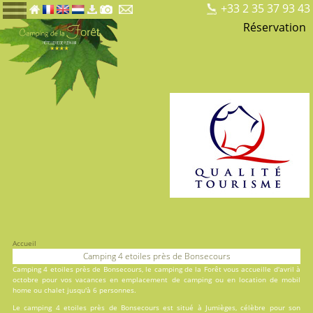
+33 2 35 37 93 43
Réservation
Accueil
Camping 4 etoiles près de Bonsecours
Camping 4 etoiles près de Bonsecours, le
camping de la Forêt
vous accueille d'avril à
octobre pour vos vacances en
emplacement de camping
ou en
location
de mobil
home ou chalet jusqu'à 6 personnes.
Le camping 4 etoiles près de Bonsecours est situé à Jumièges, célèbre pour son