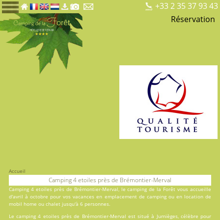
+33 2 35 37 93 43
Réservation
Accueil
Camping 4 etoiles près de Brémontier-Merval
Camping 4 etoiles près de Brémontier-Merval, le
camping de la Forêt
vous accueille
d'avril à octobre pour vos vacances en
emplacement de camping
ou en
location
de
mobil home ou chalet jusqu'à 6 personnes.
Le camping 4 etoiles près de Brémontier-Merval est situé à Jumièges, célèbre pour