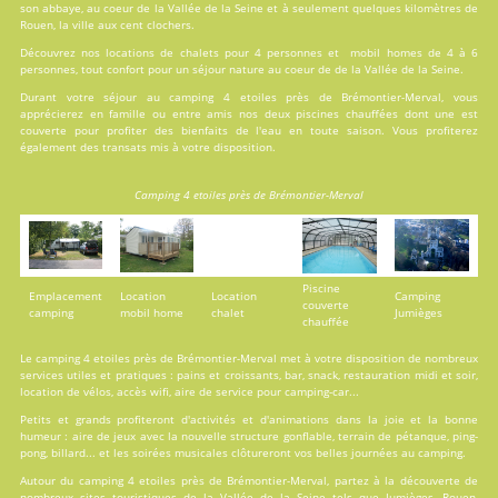
son abbaye, au coeur de la Vallée de la Seine et à seulement quelques kilomètres de
Rouen, la ville aux cent clochers.
Découvrez nos locations de
chalets
pour 4 personnes et
mobil homes
de 4 à 6
personnes, tout confort pour un séjour nature au coeur de de la Vallée de la Seine.
Durant votre séjour au camping 4 etoiles près de Brémontier-Merval, vous
apprécierez en famille ou entre amis nos deux
piscines
chauffées dont une est
couverte pour profiter des bienfaits de l'eau en toute saison. Vous profiterez
également des transats mis à votre disposition.
Camping 4 etoiles près de Brémontier-Merval
Piscine
Emplacement
Location
Location
Camping
couverte
camping
mobil home
chalet
Jumièges
chauffée
Le camping 4 etoiles près de Brémontier-Merval met à votre disposition de nombreux
services
utiles et pratiques : pains et croissants, bar, snack, restauration midi et soir,
location de vélos, accès wifi, aire de service pour camping-car...
Petits et grands profiteront d'
activités
et d'animations dans la joie et la bonne
humeur : aire de jeux avec la nouvelle structure gonflable, terrain de pétanque, ping-
pong, billard... et les soirées musicales clôtureront vos belles journées au camping.
Autour du camping 4 etoiles près de Brémontier-Merval, partez à la découverte de
nombreux sites touristiques de la Vallée de la Seine tels que Jumièges, Rouen,