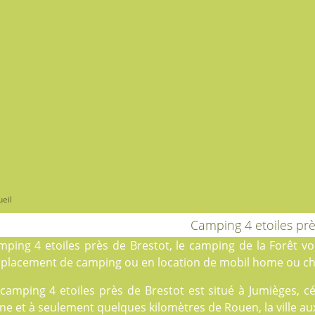
eil
Camping 4 etoiles prè
mping 4 etoiles près de Brestot, le
camping de la Forêt
vou
placement de camping
ou en
location
de mobil home ou cha
 camping 4 etoiles près de Brestot est situé à Jumièges, c
ne et à seulement quelques kilomètres de Rouen, la ville au