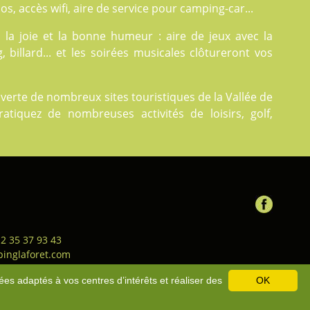
los, accès wifi, aire de service pour camping-car...
la joie et la bonne humeur : aire de jeux avec la
 billard... et les soirées musicales clôtureront vos
verte de nombreux sites touristiques de la Vallée de
atiquez de nombreuses activités de loisirs, golf,
 2 35 37 93 43
inglaforet.com
ion générale de vente
-
Bons
ées adaptés à vos centres d’intérêts et réaliser des
OK