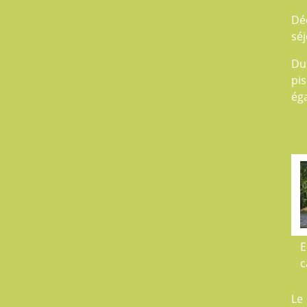
Dé
séj
Du
pis
éga
E
c
Le