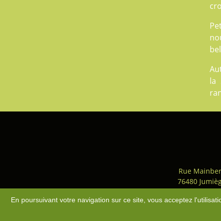
cro
Pet
nou
be
Aut
la
ra
Rue Mainber
76480 Jumiè
Accès
-
Plan du site
-
Mentio
En poursuivant votre navigation sur ce site, vous acceptez l'utilisa
PARTENAIRES