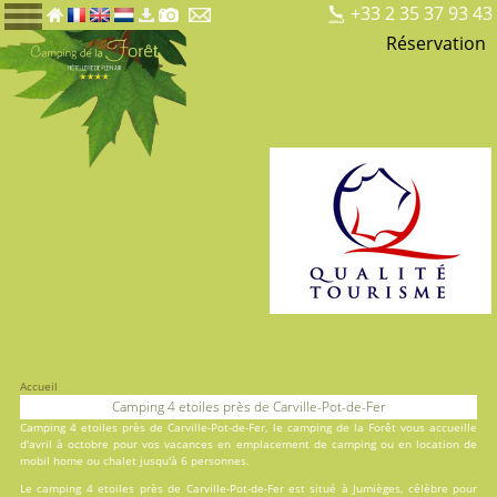
+33 2 35 37 93 43
Réservation
Accueil
Camping 4 etoiles près de Carville-Pot-de-Fer
Camping 4 etoiles près de Carville-Pot-de-Fer, le
camping de la Forêt
vous accueille
d'avril à octobre pour vos vacances en
emplacement de camping
ou en
location
de
mobil home ou chalet jusqu'à 6 personnes.
Le camping 4 etoiles près de Carville-Pot-de-Fer est situé à Jumièges, célèbre pour