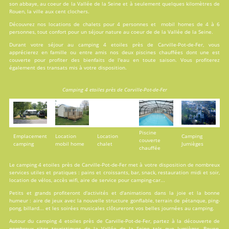
son abbaye, au coeur de la Vallée de la Seine et à seulement quelques kilomètres de
Rouen, la ville aux cent clochers.
Découvrez nos locations de
chalets
pour 4 personnes et
mobil homes
de 4 à 6
personnes, tout confort pour un séjour nature au coeur de de la Vallée de la Seine.
Durant votre séjour au camping 4 etoiles près de Carville-Pot-de-Fer, vous
apprécierez en famille ou entre amis nos deux
piscines
chauffées dont une est
couverte pour profiter des bienfaits de l'eau en toute saison. Vous profiterez
également des transats mis à votre disposition.
Camping 4 etoiles près de Carville-Pot-de-Fer
Piscine
Emplacement
Location
Location
Camping
couverte
camping
mobil home
chalet
Jumièges
chauffée
Le camping 4 etoiles près de Carville-Pot-de-Fer met à votre disposition de nombreux
services
utiles et pratiques : pains et croissants, bar, snack, restauration midi et soir,
location de vélos, accès wifi, aire de service pour camping-car...
Petits et grands profiteront d'
activités
et d'animations dans la joie et la bonne
humeur : aire de jeux avec la nouvelle structure gonflable, terrain de pétanque, ping-
pong, billard... et les soirées musicales clôtureront vos belles journées au camping.
Autour du camping 4 etoiles près de Carville-Pot-de-Fer, partez à la découverte de
nombreux sites touristiques de la Vallée de la Seine tels que Jumièges, Rouen,