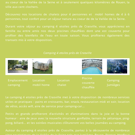
au coeur de la Vallée de la Seine et à seulement quelques kilomètres de Rouen, la
ville aux cent clochers.
Découvrez nos locations de
chalets
pour 4 personnes et
mobil homes
de 4 à 6
personnes, tout confort pour un séjour nature au coeur de de la Vallée de la Seine.
Durant votre séjour au camping 4 etoiles près de Crasville, vous apprécierez en
famille ou entre amis nos deux
piscines
chauffées dont une est couverte pour
profiter des bienfaits de l'eau en toute saison. Vous profiterez également des
transats mis à votre disposition.
Camping 4 etoiles près de Crasville
Piscine
Emplacement
Location
Location
Camping
couverte
camping
mobil home
chalet
Jumièges
chauffée
Le camping 4 etoiles près de Crasville met à votre disposition de nombreux
services
utiles et pratiques : pains et croissants, bar, snack, restauration midi et soir, location
de vélos, accès wifi, aire de service pour camping-car...
Petits et grands profiteront d'
activités
et d'animations dans la joie et la bonne
humeur : aire de jeux avec la nouvelle structure gonflable, terrain de pétanque, ping-
pong, billard... et les soirées musicales clôtureront vos belles journées au camping.
Autour du camping 4 etoiles près de Crasville, partez à la découverte de nombreux
sites touristiques de la Vallée de la Seine tels que Jumièges, Rouen, Etretat, Honfleur