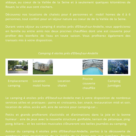
abbaye, au coeur de la Vallée de la Seine et à seulement quelques kilomètres de
Rouen, la ville aux cent clochers.
Découvrez nos locations de
chalets
pour 4 personnes et
mobil homes
de 4 à 6
personnes, tout confort pour un séjour nature au coeur de de la Vallée de la Seine.
Durant votre séjour au camping 4 etoiles près d'Elbeuf-sur-Andelle, vous apprécierez
en famille ou entre amis nos deux
piscines
chauffées dont une est couverte pour
profiter des bienfaits de l'eau en toute saison. Vous profiterez également des
transats mis à votre disposition.
Camping 4 etoiles près d'Elbeuf-sur-Andelle
Piscine
Emplacement
Location
Location
Camping
couverte
camping
mobil home
chalet
Jumièges
chauffée
Le camping 4 etoiles près d'Elbeuf-sur-Andelle met à votre disposition de nombreux
services
utiles et pratiques : pains et croissants, bar, snack, restauration midi et soir,
location de vélos, accès wifi, aire de service pour camping-car...
Petits et grands profiteront d'
activités
et d'animations dans la joie et la bonne
humeur : aire de jeux avec la nouvelle structure gonflable, terrain de pétanque, ping-
pong, billard... et les soirées musicales clôtureront vos belles journées au camping.
Autour du camping 4 etoiles près d'Elbeuf-sur-Andelle, partez à la découverte de
nombreux sites touristiques de la Vallée de la Seine tels que Jumièges, Rouen,