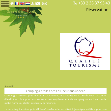
+33 2 35 37 93 43
Réservation
Accueil
Camping 4 etoiles près d'Elbeuf-sur-Andelle
Camping 4 etoiles près d'Elbeuf-sur-Andelle, le
camping de la Forêt
vous accueille
d'avril à octobre pour vos vacances en
emplacement de camping
ou en
location
de
mobil home ou chalet jusqu'à 6 personnes.
Le camping 4 etoiles près d'Elbeuf-sur-Andelle est situé à Jumièges, célèbre pour son