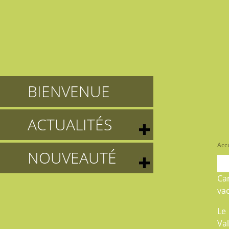
BIENVENUE
ACTUALITÉS
Accu
NOUVEAUTÉ
Ca
va
Le
Val