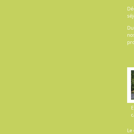
Dé
séj
Du
no
pro
E
c
Le