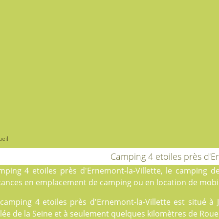
eil
Camping 4 etoiles près d'Er
mping 4 etoiles près d'Ernemont-la-Villette, le
camping de
cances en
emplacement de camping
ou en
location
de mobil
 camping 4 etoiles près d'Ernemont-la-Villette est situé 
lée de la Seine et à seulement quelques kilomètres de Rouen,