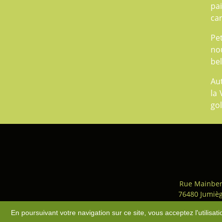
pai
car
Pet
nou
be
Aut
la 
gol
Rue Mainber
76480 Jumiè
Accès
-
Plan du site
-
Mentio
En poursuivant votre navigation sur ce site, vous acceptez l'utilisa