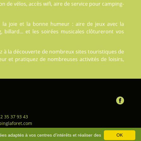
ion de vélos, accès wifi, aire de service pour camping-
la joie et la bonne humeur : aire de jeux avec la
 billard... et les soirées musicales clôtureront vos
ez à la découverte de nombreux sites touristiques de
eur et pratiquez de nombreuses activités de loisirs,
 2 35 37 93 43
inglaforet.com
ion générale de vente
-
Bons
ées adaptés à vos centres d’intérêts et réaliser des
OK