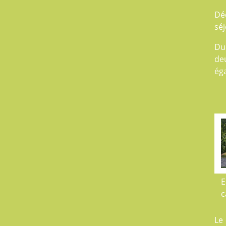
Dé
séj
Du
de
éga
E
c
Le