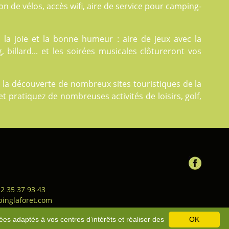
ion de vélos, accès wifi, aire de service pour camping-
la joie et la bonne humeur : aire de jeux avec la
 billard... et les soirées musicales clôtureront vos
à la découverte de nombreux sites touristiques de la
et pratiquez de nombreuses activités de loisirs, golf,
 2 35 37 93 43
inglaforet.com
ion générale de vente
-
Bons
ées adaptés à vos centres d’intérêts et réaliser des
OK