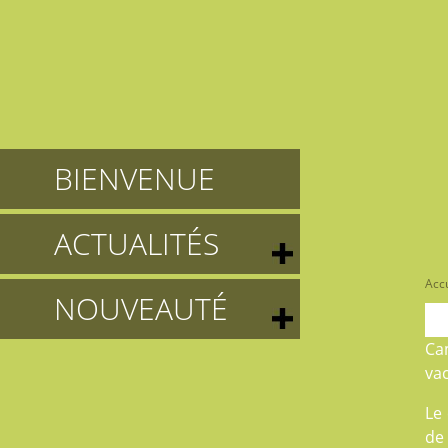
BIENVENUE
ACTUALITÉS
Accu
NOUVEAUTÉ
Ca
va
Le 
de 