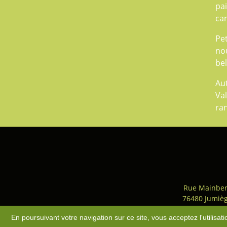
pai
car
Pet
nou
be
Aut
Val
ra
Rue Mainber
76480 Jumiè
Accès
-
Plan du site
-
Mentio
En poursuivant votre navigation sur ce site, vous acceptez l'utilisa