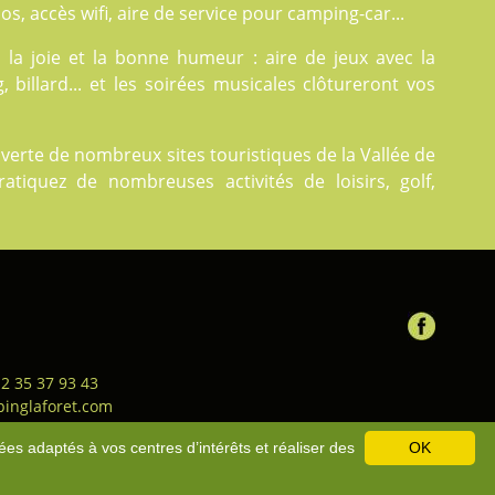
los, accès wifi, aire de service pour camping-car...
la joie et la bonne humeur : aire de jeux avec la
 billard... et les soirées musicales clôtureront vos
verte de nombreux sites touristiques de la Vallée de
atiquez de nombreuses activités de loisirs, golf,
 2 35 37 93 43
inglaforet.com
ion générale de vente
-
Bons
ées adaptés à vos centres d’intérêts et réaliser des
OK