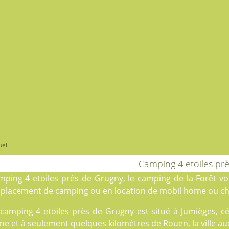
eil
Camping 4 etoiles pr
mping 4 etoiles près de Grugny, le
camping de la Forêt
vou
placement de camping
ou en
location
de mobil home ou cha
 camping 4 etoiles près de Grugny est situé à Jumièges, c
ne et à seulement quelques kilomètres de Rouen, la ville au