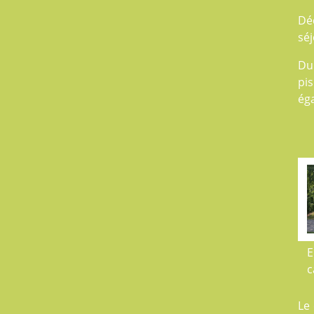
Dé
séj
Du
pis
éga
E
c
Le