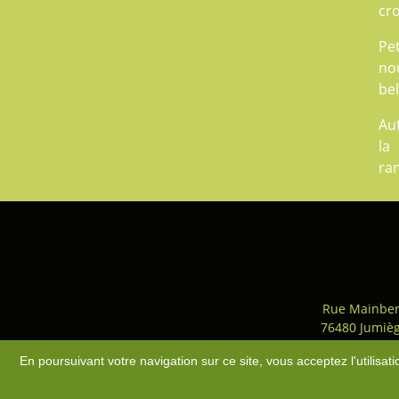
cro
Pet
nou
be
Aut
la
ra
Rue Mainber
76480 Jumiè
Accès
-
Plan du site
-
Mentio
En poursuivant votre navigation sur ce site, vous acceptez l'utilisa
PARTENAIRES