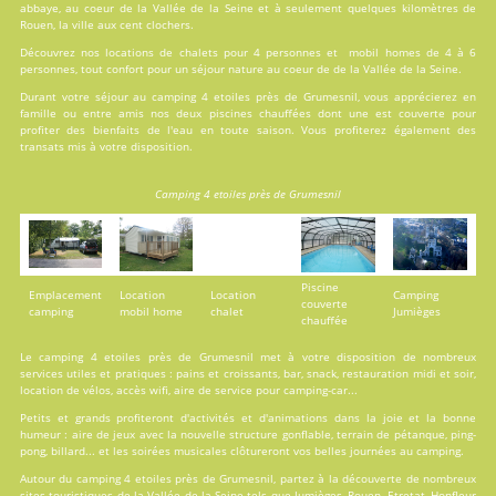
abbaye, au coeur de la Vallée de la Seine et à seulement quelques kilomètres de
Rouen, la ville aux cent clochers.
Découvrez nos locations de
chalets
pour 4 personnes et
mobil homes
de 4 à 6
personnes, tout confort pour un séjour nature au coeur de de la Vallée de la Seine.
Durant votre séjour au camping 4 etoiles près de Grumesnil, vous apprécierez en
famille ou entre amis nos deux
piscines
chauffées dont une est couverte pour
profiter des bienfaits de l'eau en toute saison. Vous profiterez également des
transats mis à votre disposition.
Camping 4 etoiles près de Grumesnil
Piscine
Emplacement
Location
Location
Camping
couverte
camping
mobil home
chalet
Jumièges
chauffée
Le camping 4 etoiles près de Grumesnil met à votre disposition de nombreux
services
utiles et pratiques : pains et croissants, bar, snack, restauration midi et soir,
location de vélos, accès wifi, aire de service pour camping-car...
Petits et grands profiteront d'
activités
et d'animations dans la joie et la bonne
humeur : aire de jeux avec la nouvelle structure gonflable, terrain de pétanque, ping-
pong, billard... et les soirées musicales clôtureront vos belles journées au camping.
Autour du camping 4 etoiles près de Grumesnil, partez à la découverte de nombreux
sites touristiques de la Vallée de la Seine tels que Jumièges, Rouen, Etretat, Honfleur