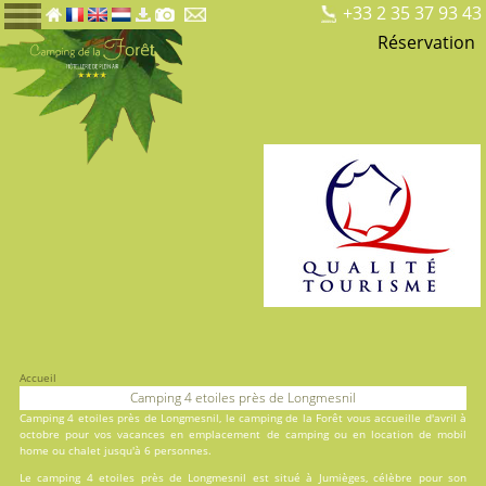
+33 2 35 37 93 43
Réservation
Accueil
Camping 4 etoiles près de Longmesnil
Camping 4 etoiles près de Longmesnil, le
camping de la Forêt
vous accueille d'avril à
octobre pour vos vacances en
emplacement de camping
ou en
location
de mobil
home ou chalet jusqu'à 6 personnes.
Le camping 4 etoiles près de Longmesnil est situé à Jumièges, célèbre pour son