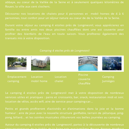
abbaye, au coeur de la Vallée de la Seine et à seulement quelques kilomètres de
Rouen, la ville aux cent clochers.
Découvrez nos locations de
chalets
pour 4 personnes et
mobil homes
de 4 à 6
personnes, tout confort pour un séjour nature au coeur de de la Vallée de la Seine.
Durant votre séjour au camping 4 etoiles près de Longmesnil, vous apprécierez en
famille ou entre amis nos deux
piscines
chauffées dont une est couverte pour
profiter des bienfaits de l'eau en toute saison. Vous profiterez également des
transats mis à votre disposition.
Camping 4 etoiles près de Longmesnil
Piscine
Emplacement
Location
Location
Camping
couverte
camping
mobil home
chalet
Jumièges
chauffée
Le camping 4 etoiles près de Longmesnil met à votre disposition de nombreux
services
utiles et pratiques : pains et croissants, bar, snack, restauration midi et soir,
location de vélos, accès wifi, aire de service pour camping-car...
Petits et grands profiteront d'
activités
et d'animations dans la joie et la bonne
humeur : aire de jeux avec la nouvelle structure gonflable, terrain de pétanque, ping-
pong, billard... et les soirées musicales clôtureront vos belles journées au camping.
Autour du camping 4 etoiles près de Longmesnil, partez à la découverte de nombreux
sites touristiques de la Vallée de la Seine tels que Jumièges, Rouen, Etretat, Honfleur