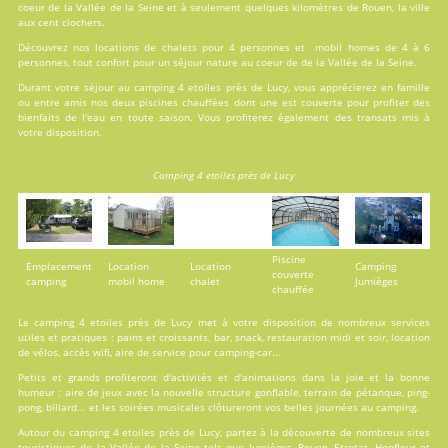
coeur de la Vallée de la Seine et à seulement quelques kilomètres de Rouen, la ville
aux cent clochers.
Découvrez nos locations de
chalets
pour 4 personnes et
mobil homes
de 4 à 6
personnes, tout confort pour un séjour nature au coeur de de la Vallée de la Seine.
Durant votre séjour au camping 4 etoiles près de Lucy, vous apprécierez en famille
ou entre amis nos deux
piscines
chauffées dont une est couverte pour profiter des
bienfaits de l'eau en toute saison. Vous profiterez également des transats mis à
votre disposition.
Camping 4 etoiles près de Lucy
Piscine
Emplacement
Location
Location
Camping
couverte
camping
mobil home
chalet
Jumièges
chauffée
Le camping 4 etoiles près de Lucy met à votre disposition de nombreux
services
utiles et pratiques : pains et croissants, bar, snack, restauration midi et soir, location
de vélos, accès wifi, aire de service pour camping-car...
Petits et grands profiteront d'
activités
et d'animations dans la joie et la bonne
humeur : aire de jeux avec la nouvelle structure gonflable, terrain de pétanque, ping-
pong, billard... et les soirées musicales clôtureront vos belles journées au camping.
Autour du camping 4 etoiles près de Lucy, partez à la découverte de nombreux sites
touristiques de la Vallée de la Seine tels que Jumièges, Rouen, Etretat, Honfleur et