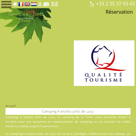
+33 2 35 37 93 43
Réservation
Accueil
Camping 4 etoiles près de Lucy
Camping 4 etoiles près de Lucy, le
camping de la Forêt
vous accueille d'avril à
octobre pour vos vacances en
emplacement de camping
ou en
location
de mobil
home ou chalet jusqu'à 6 personnes.
Le camping 4 etoiles près de Lucy est situé à Jumièges, célèbre pour son abbaye, au