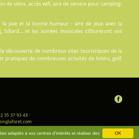
ion de vélos, accès wifi, aire de service pour camping-
la joie et la bonne humeur : aire de jeux avec la
 billard... et les soirées musicales clôtureront vos
 la découverte de nombreux sites touristiques de la
et pratiquez de nombreuses activités de loisirs, golf,
 2 35 37 93 43
inglaforet.com
ion générale de vente
-
Bons
ées adaptés à vos centres d’intérêts et réaliser des
OK