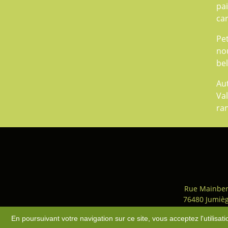
pai
car
Pet
nou
be
Au
Val
ra
Rue Mainber
76480 Jumiè
Accès
-
Plan du site
-
Mentio
En poursuivant votre navigation sur ce site, vous acceptez l'utilisa