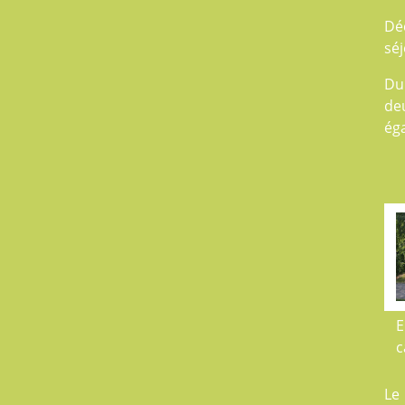
Dé
séj
Du
de
éga
E
c
Le