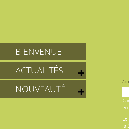
BIENVENUE
ACTUALITÉS
Accu
NOUVEAUTÉ
Cam
en
Le 
la 