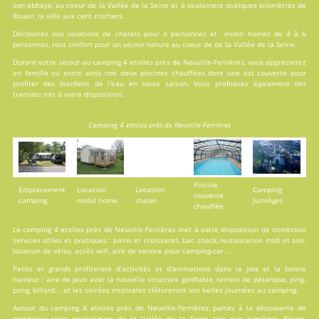
son abbaye, au coeur de la Vallée de la Seine et à seulement quelques kilomètres de
Rouen, la ville aux cent clochers.
Découvrez nos locations de
chalets
pour 4 personnes et
mobil homes
de 4 à 6
personnes, tout confort pour un séjour nature au coeur de de la Vallée de la Seine.
Durant votre séjour au camping 4 etoiles près de Neuville-Ferrières, vous apprécierez
en famille ou entre amis nos deux
piscines
chauffées dont une est couverte pour
profiter des bienfaits de l'eau en toute saison. Vous profiterez également des
transats mis à votre disposition.
Camping 4 etoiles près de Neuville-Ferrières
Piscine
Emplacement
Location
Location
Camping
couverte
camping
mobil home
chalet
Jumièges
chauffée
Le camping 4 etoiles près de Neuville-Ferrières met à votre disposition de nombreux
services
utiles et pratiques : pains et croissants, bar, snack, restauration midi et soir,
location de vélos, accès wifi, aire de service pour camping-car...
Petits et grands profiteront d'
activités
et d'animations dans la joie et la bonne
humeur : aire de jeux avec la nouvelle structure gonflable, terrain de pétanque, ping-
pong, billard... et les soirées musicales clôtureront vos belles journées au camping.
Autour du camping 4 etoiles près de Neuville-Ferrières, partez à la découverte de
nombreux sites touristiques de la Vallée de la Seine tels que Jumièges, Rouen,