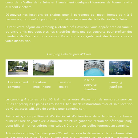
coeur de la Vallée de la Seine et à seulement quelques kilomètres de Rouen, la ville
aux cent clochers.
Découvrez nos locations de
chalets
pour 4 personnes et
mobil homes
de 4 à 6
personnes, tout confort pour un séjour nature au coeur de de la Vallée de la Seine.
Durant votre séjour au camping 4 etoiles près d'Orival, vous apprécierez en famille
ou entre amis nos deux
piscines
chauffées dont une est couverte pour profiter des
bienfaits de l'eau en toute saison. Vous profiterez également des transats mis à
votre disposition.
Camping 4 etoiles près d'Orival
Piscine
Emplacement
Location
Location
Camping
couverte
camping
mobil home
chalet
Jumièges
chauffée
Le camping 4 etoiles près d'Orival met à votre disposition de nombreux
services
utiles et pratiques : pains et croissants, bar, snack, restauration midi et soir, location
de vélos, accès wifi, aire de service pour camping-car...
Petits et grands profiteront d'
activités
et d'animations dans la joie et la bonne
humeur : aire de jeux avec la nouvelle structure gonflable, terrain de pétanque, ping-
pong, billard... et les soirées musicales clôtureront vos belles journées au camping.
Autour du camping 4 etoiles près d'Orival, partez à la découverte de nombreux sites
touristiques de la Vallée de la Seine tels que Jumièges, Rouen, Etretat, Honfleur et