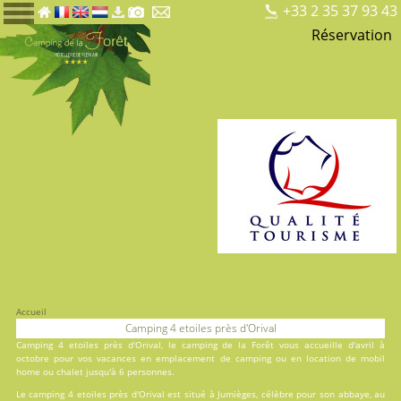
+33 2 35 37 93 43
Réservation
Accueil
Camping 4 etoiles près d'Orival
Camping 4 etoiles près d'Orival, le
camping de la Forêt
vous accueille d'avril à
octobre pour vos vacances en
emplacement de camping
ou en
location
de mobil
home ou chalet jusqu'à 6 personnes.
Le camping 4 etoiles près d'Orival est situé à Jumièges, célèbre pour son abbaye, au