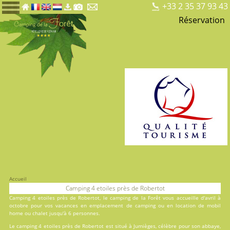
+33 2 35 37 93 43
Réservation
Accueil
Camping 4 etoiles près de Robertot
Camping 4 etoiles près de Robertot, le
camping de la Forêt
vous accueille d'avril à
octobre pour vos vacances en
emplacement de camping
ou en
location
de mobil
home ou chalet jusqu'à 6 personnes.
Le camping 4 etoiles près de Robertot est situé à Jumièges, célèbre pour son abbaye,