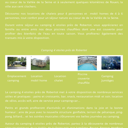
au coeur de la Vallée de la Seine et à seulement quelques kilomètres de Rouen, la
ville aux cent clochers.
Découvrez nos locations de
chalets
pour 4 personnes et
mobil homes
de 4 à 6
personnes, tout confort pour un séjour nature au coeur de de la Vallée de la Seine.
Durant votre séjour au camping 4 etoiles près de Robertot, vous apprécierez en
famille ou entre amis nos deux
piscines
chauffées dont une est couverte pour
profiter des bienfaits de l'eau en toute saison. Vous profiterez également des
transats mis à votre disposition.
Camping 4 etoiles près de Robertot
Piscine
Emplacement
Location
Location
Camping
couverte
camping
mobil home
chalet
Jumièges
chauffée
Le camping 4 etoiles près de Robertot met à votre disposition de nombreux
services
utiles et pratiques : pains et croissants, bar, snack, restauration midi et soir, location
de vélos, accès wifi, aire de service pour camping-car...
Petits et grands profiteront d'
activités
et d'animations dans la joie et la bonne
humeur : aire de jeux avec la nouvelle structure gonflable, terrain de pétanque, ping-
pong, billard... et les soirées musicales clôtureront vos belles journées au camping.
Autour du camping 4 etoiles près de Robertot, partez à la découverte de nombreux
sites touristiques de la Vallée de la Seine tels que Jumièges, Rouen, Etretat, Honfleur