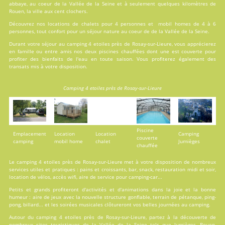
abbaye, au coeur de la Vallée de la Seine et à seulement quelques kilomètres de
Rouen, la ville aux cent clochers.
Découvrez nos locations de
chalets
pour 4 personnes et
mobil homes
de 4 à 6
personnes, tout confort pour un séjour nature au coeur de de la Vallée de la Seine.
Durant votre séjour au camping 4 etoiles près de Rosay-sur-Lieure, vous apprécierez
en famille ou entre amis nos deux
piscines
chauffées dont une est couverte pour
profiter des bienfaits de l'eau en toute saison. Vous profiterez également des
transats mis à votre disposition.
Camping 4 etoiles près de Rosay-sur-Lieure
Piscine
Emplacement
Location
Location
Camping
couverte
camping
mobil home
chalet
Jumièges
chauffée
Le camping 4 etoiles près de Rosay-sur-Lieure met à votre disposition de nombreux
services
utiles et pratiques : pains et croissants, bar, snack, restauration midi et soir,
location de vélos, accès wifi, aire de service pour camping-car...
Petits et grands profiteront d'
activités
et d'animations dans la joie et la bonne
humeur : aire de jeux avec la nouvelle structure gonflable, terrain de pétanque, ping-
pong, billard... et les soirées musicales clôtureront vos belles journées au camping.
Autour du camping 4 etoiles près de Rosay-sur-Lieure, partez à la découverte de
nombreux sites touristiques de la Vallée de la Seine tels que Jumièges, Rouen,