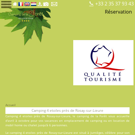
+33 2 35 37 93 43
Réservation
Accueil
Camping 4 etoiles près de Rosay-sur-Lieure
Camping 4 etoiles près de Rosay-sur-Lieure, le
camping de la Forêt
vous accueille
d'avril à octobre pour vos vacances en
emplacement de camping
ou en
location
de
mobil home ou chalet jusqu'à 6 personnes.
Le camping 4 etoiles près de Rosay-sur-Lieure est situé à Jumièges, célèbre pour son