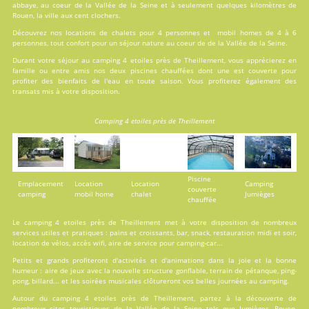
abbaye, au coeur de la Vallée de la Seine et à seulement quelques kilomètres de
Rouen, la ville aux cent clochers.
Découvrez nos locations de
chalets
pour 4 personnes et
mobil homes
de 4 à 6
personnes, tout confort pour un séjour nature au coeur de de la Vallée de la Seine.
Durant votre séjour au camping 4 etoiles près de Theillement, vous apprécierez en
famille ou entre amis nos deux
piscines
chauffées dont une est couverte pour
profiter des bienfaits de l'eau en toute saison. Vous profiterez également des
transats mis à votre disposition.
Camping 4 etoiles près de Theillement
Piscine
Emplacement
Location
Location
Camping
couverte
camping
mobil home
chalet
Jumièges
chauffée
Le camping 4 etoiles près de Theillement met à votre disposition de nombreux
services
utiles et pratiques : pains et croissants, bar, snack, restauration midi et soir,
location de vélos, accès wifi, aire de service pour camping-car...
Petits et grands profiteront d'
activités
et d'animations dans la joie et la bonne
humeur : aire de jeux avec la nouvelle structure gonflable, terrain de pétanque, ping-
pong, billard... et les soirées musicales clôtureront vos belles journées au camping.
Autour du camping 4 etoiles près de Theillement, partez à la découverte de
nombreux sites touristiques de la Vallée de la Seine tels que Jumièges, Rouen,