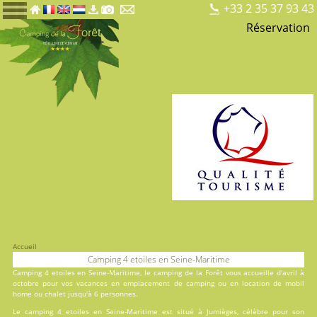
+33 2 35 37 93 43
Réservation
Accueil
Camping 4 etoiles en Seine-Maritime
Camping 4 etoiles en Seine-Maritime, le
camping de la Forêt
vous accueille d'avril à
octobre pour vos vacances en
emplacement de camping
ou en
location
de mobil
home ou chalet jusqu'à 6 personnes.
Le camping 4 etoiles en Seine-Maritime est situé à Jumièges, célèbre pour son