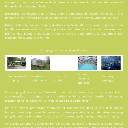
abbaye, au coeur de la Vallée de la Seine et à seulement quelques kilomètres de
Rouen, la ville aux cent clochers.
Découvrez nos locations de
chalets
pour 4 personnes et
mobil homes
de 4 à 6
personnes, tout confort pour un séjour nature au coeur de de la Vallée de la Seine.
Durant votre séjour au camping 4 etoiles en Seine-Maritime, vous apprécierez en
famille ou entre amis nos deux
piscines
chauffées dont une est couverte pour
profiter des bienfaits de l'eau en toute saison. Vous profiterez également des
transats mis à votre disposition.
Camping 4 etoiles en Seine-Maritime
Piscine
Emplacement
Location
Location
Camping
couverte
camping
mobil home
chalet
Jumièges
chauffée
Le camping 4 etoiles en Seine-Maritime met à votre disposition de nombreux
services
utiles et pratiques : pains et croissants, bar, snack, restauration midi et soir,
location de vélos, accès wifi, aire de service pour camping-car...
Petits et grands profiteront d'
activités
et d'animations dans la joie et la bonne
humeur : aire de jeux avec la nouvelle structure gonflable, terrain de pétanque, ping-
pong, billard... et les soirées musicales clôtureront vos belles journées au camping.
Autour du camping 4 etoiles en Seine-Maritime, partez à la découverte de nombreux
sites touristiques de la Vallée de la Seine tels que Jumièges, Rouen, Etretat, Honfleur