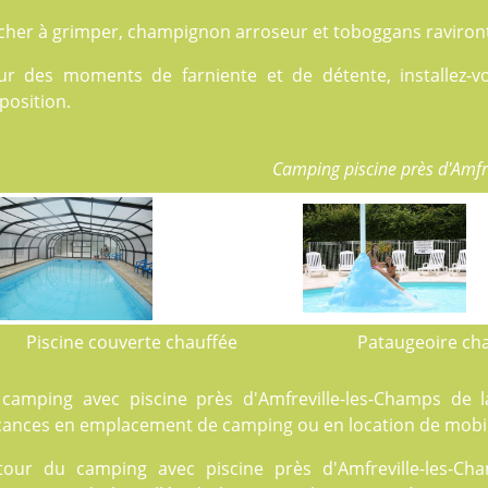
cher à grimper, champignon arroseur et toboggans raviront 
ur des moments de farniente et de détente, installez-v
position.
Camping piscine près d'Amfr
Piscine couverte chauffée
Pataugeoire ch
 camping avec piscine près d'Amfreville-les-Champs de l
cances en
emplacement de camping
ou en
location
de mobil
tour du camping avec piscine près d'Amfreville-les-C