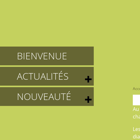
BIENVENUE
ACTUALITÉS
Accu
NOUVEAUTÉ
A
cha
Le
di