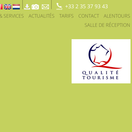
+33 2 35 37 93 43
 & SERVICES
ACTUALITÉS
TARIFS
CONTACT
ALENTOURS
SALLE DE RÉCEPTION