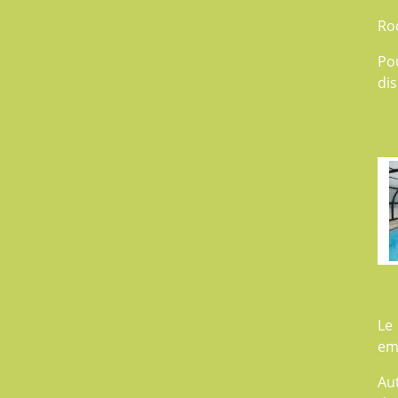
Ro
Po
dis
Le
em
Aut