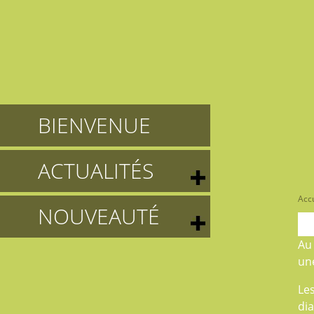
BIENVENUE
ACTUALITÉS
Accu
NOUVEAUTÉ
A
une
Le
di