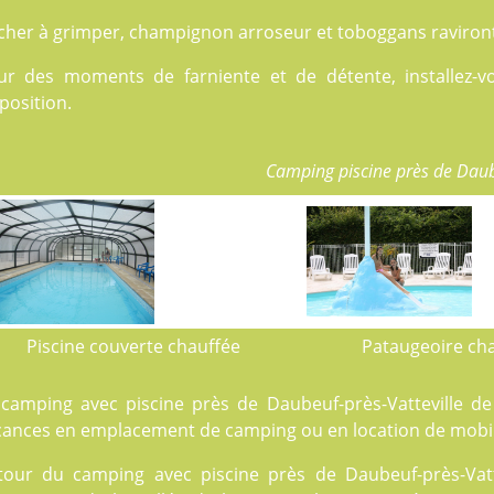
cher à grimper, champignon arroseur et toboggans raviront 
ur des moments de farniente et de détente, installez-v
position.
Camping piscine près de Daub
Piscine couverte chauffée
Pataugeoire ch
 camping avec piscine près de Daubeuf-près-Vatteville de 
cances en
emplacement de camping
ou en
location
de mobil
tour du camping avec piscine près de Daubeuf-près-Vatt