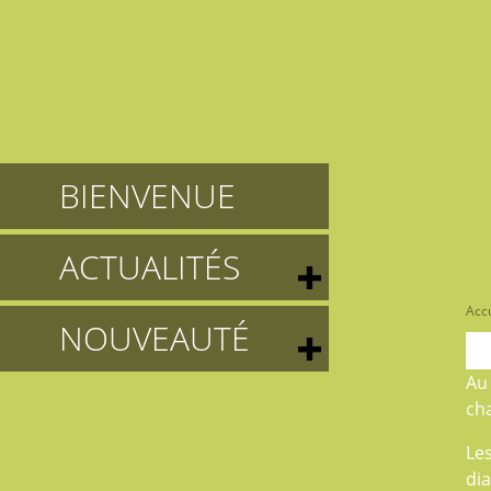
BIENVENUE
ACTUALITÉS
Accu
NOUVEAUTÉ
A
cha
Le
di