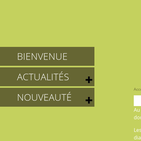
BIENVENUE
ACTUALITÉS
Accu
NOUVEAUTÉ
A
don
Le
di