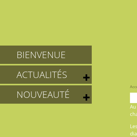
BIENVENUE
ACTUALITÉS
Accu
NOUVEAUTÉ
A
cha
Le
di