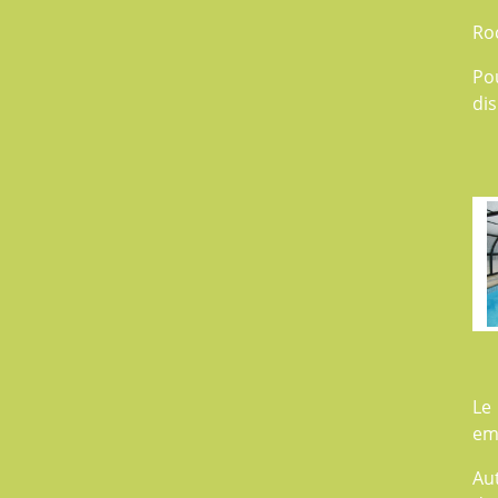
Ro
Po
dis
Le
em
Aut