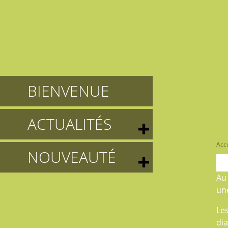
BIENVENUE
ACTUALITÉS
Accu
NOUVEAUTÉ
A
une
Le
di