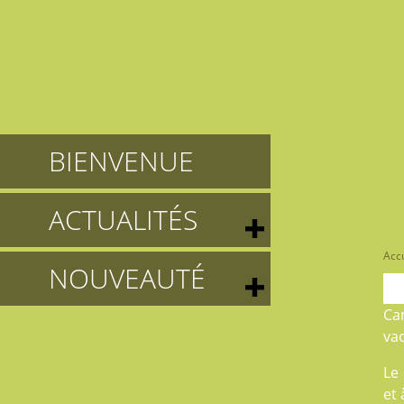
BIENVENUE
ACTUALITÉS
Accu
NOUVEAUTÉ
Ca
va
Le 
et 