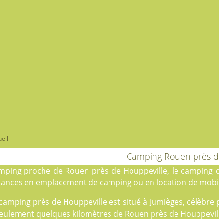
eil
Camping Rouen près d
mping proche de Rouen près de Houppeville, le
camping d
cances en
emplacement de camping
ou en
location
de mobil
camping près de Houppeville est situé à Jumièges, célèbre p
eulement quelques kilomètres de Rouen près de Houppeville, 