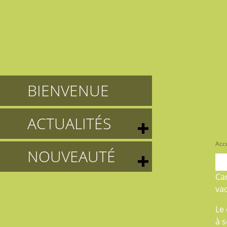
BIENVENUE
ACTUALITÉS
Accu
NOUVEAUTÉ
Ca
va
Le 
à s