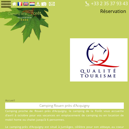
+33 2 35 37 93 43
Réservation
Accueil
Camping Rouen près d'Acquigny
Camping proche de Rouen près d'Acquigny, le
camping de la Forêt
vous accueille
d'avril à octobre pour vos vacances en
emplacement de camping
ou en
location
de
mobil home ou chalet jusqu'à 6 personnes.
Le camping près d'Acquigny est situé à Jumièges, célèbre pour son abbaye, au coeur