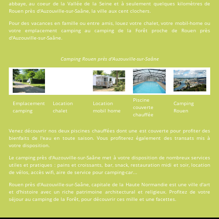
abbaye, au coeur de la Vallée de la Seine et à seulement quelques kilomètres de
Rouen près d'Auzouville-sur-Saâne, la ville aux cent clochers.
Pour des vacances en famille ou entre amis, louez votre chalet, votre mobil-home ou
votre emplacement camping au camping de la Forêt proche de Rouen près
d'Auzouville-sur-Saâne.
Camping Rouen près d'Auzouville-sur-Saâne
Piscine
Emplacement
Location
Location
Camping
couverte
camping
chalet
mobil home
Rouen
chauffée
Venez découvrir nos deux
piscines
chauffées dont une est couverte pour profiter des
bienfaits de l'eau en toute saison. Vous profiterez également des transats mis à
votre disposition.
Le camping près d'Auzouville-sur-Saâne met à votre disposition de nombreux services
utiles et pratiques : pains et croissants, bar, snack, restauration midi et soir, location
de vélos, accès wifi, aire de service pour camping-car...
Rouen près d'Auzouville-sur-Saâne, capitale de la Haute Normandie est une ville d'art
et d'histoire avec un riche patrimoine architectural et religieux. Profitez de votre
séjour au camping de la Forêt, pour découvrir ces mille et une facettes.