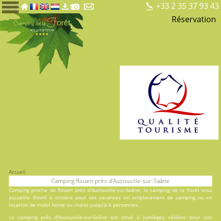
+33 2 35 37 93 43
Réservation
Accueil
Camping Rouen près d'Auzouville-sur-Saâne
Camping proche de Rouen près d'Auzouville-sur-Saâne, le
camping de la Forêt
vous
accueille d'avril à octobre pour vos vacances en
emplacement de camping
ou en
location
de mobil home ou chalet jusqu'à 6 personnes.
Le camping près d'Auzouville-sur-Saâne est situé à Jumièges, célèbre pour son