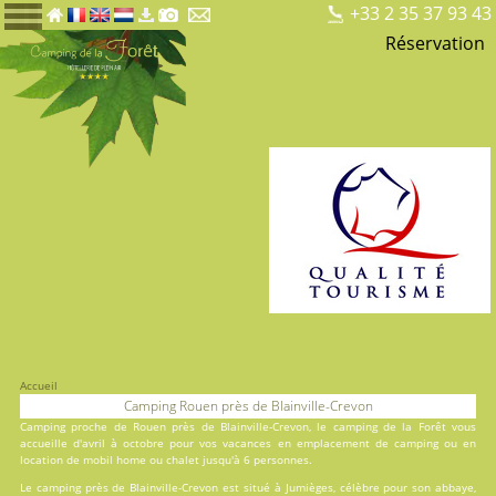
+33 2 35 37 93 43
Réservation
Accueil
Camping Rouen près de Blainville-Crevon
Camping proche de Rouen près de Blainville-Crevon, le
camping de la Forêt
vous
accueille d'avril à octobre pour vos vacances en
emplacement de camping
ou en
location
de mobil home ou chalet jusqu'à 6 personnes.
Le camping près de Blainville-Crevon est situé à Jumièges, célèbre pour son abbaye,