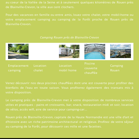
au coeur de la Vallée de la Seine et à seulement quelques kilomètres de Rouen près
de Blainville-Crevon, la ville aux cent clochers.
Pour des vacances en famille ou entre amis, louez votre chalet, votre mobil-home ou
votre emplacement camping au camping de la Forêt proche de Rouen près de
Blainville-Crevon.
Camping Rouen près de Blainville-Crevon
Piscine
Emplacement
Location
Location
Camping
couverte
camping
chalet
mobil home
Rouen
chauffée
Venez découvrir nos deux
piscines
chauffées dont une est couverte pour profiter des
bienfaits de l'eau en toute saison. Vous profiterez également des transats mis à
votre disposition.
Le camping près de Blainville-Crevon met à votre disposition de nombreux services
utiles et pratiques : pains et croissants, bar, snack, restauration midi et soir, location
de vélos, accès wifi, aire de service pour camping-car...
Rouen près de Blainville-Crevon, capitale de la Haute Normandie est une ville d'art et
d'histoire avec un riche patrimoine architectural et religieux. Profitez de votre séjour
au camping de la Forêt, pour découvrir ces mille et une facettes.