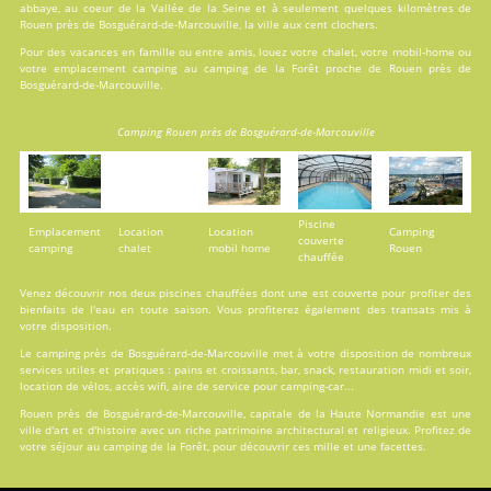
abbaye, au coeur de la Vallée de la Seine et à seulement quelques kilomètres de
Rouen près de Bosguérard-de-Marcouville, la ville aux cent clochers.
Pour des vacances en famille ou entre amis, louez votre chalet, votre mobil-home ou
votre emplacement camping au camping de la Forêt proche de Rouen près de
Bosguérard-de-Marcouville.
Camping Rouen près de Bosguérard-de-Marcouville
Piscine
Emplacement
Location
Location
Camping
couverte
camping
chalet
mobil home
Rouen
chauffée
Venez découvrir nos deux
piscines
chauffées dont une est couverte pour profiter des
bienfaits de l'eau en toute saison. Vous profiterez également des transats mis à
votre disposition.
Le camping près de Bosguérard-de-Marcouville met à votre disposition de nombreux
services utiles et pratiques : pains et croissants, bar, snack, restauration midi et soir,
location de vélos, accès wifi, aire de service pour camping-car...
Rouen près de Bosguérard-de-Marcouville, capitale de la Haute Normandie est une
ville d'art et d'histoire avec un riche patrimoine architectural et religieux. Profitez de
votre séjour au camping de la Forêt, pour découvrir ces mille et une facettes.