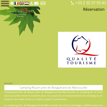
+33 2 35 37 93 43
Réservation
Accueil
Camping Rouen près de Bosguérard-de-Marcouville
Camping proche de Rouen près de Bosguérard-de-Marcouville, le
camping de la Forêt
vous accueille d'avril à octobre pour vos vacances en
emplacement de camping
ou en
location
de mobil home ou chalet jusqu'à 6 personnes.
Le camping près de Bosguérard-de-Marcouville est situé à Jumièges, célèbre pour son