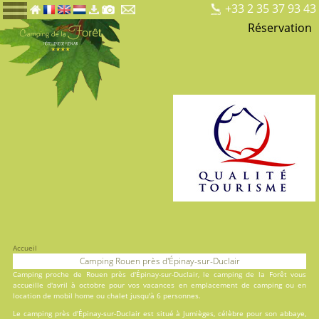
+33 2 35 37 93 43
Réservation
Accueil
Camping Rouen près d'Épinay-sur-Duclair
Camping proche de Rouen près d'Épinay-sur-Duclair, le
camping de la Forêt
vous
accueille d'avril à octobre pour vos vacances en
emplacement de camping
ou en
location
de mobil home ou chalet jusqu'à 6 personnes.
Le camping près d'Épinay-sur-Duclair est situé à Jumièges, célèbre pour son abbaye,