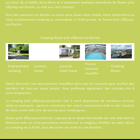
au coeur de la Vallée de la Seine et à seulement quelques kilomètres de Rouen près
d'Épinay-sur-Duclair, la ville aux cent clochers.
Pour des vacances en famille ou entre amis, louez votre chalet, votre mobil-home ou
votre emplacement camping au camping de la Forêt proche de Rouen près d'Épinay-
sur-Duclair.
Camping Rouen près d'Épinay-sur-Duclair
Piscine
Emplacement
Location
Location
Camping
couverte
camping
chalet
mobil home
Rouen
chauffée
Venez découvrir nos deux
piscines
chauffées dont une est couverte pour profiter des
bienfaits de l'eau en toute saison. Vous profiterez également des transats mis à
votre disposition.
Le camping près d'Épinay-sur-Duclair met à votre disposition de nombreux services
utiles et pratiques : pains et croissants, bar, snack, restauration midi et soir, location
de vélos, accès wifi, aire de service pour camping-car...
Rouen près d'Épinay-sur-Duclair, capitale de la Haute Normandie est une ville d'art et
d'histoire avec un riche patrimoine architectural et religieux. Profitez de votre séjour
au camping de la Forêt, pour découvrir ces mille et une facettes.