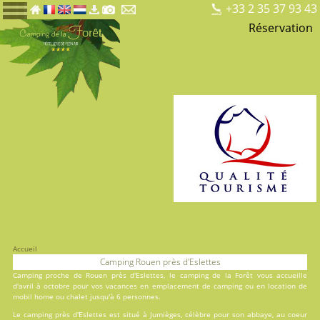
+33 2 35 37 93 43
Réservation
Accueil
Camping Rouen près d'Eslettes
Camping proche de Rouen près d'Eslettes, le
camping de la Forêt
vous accueille
d'avril à octobre pour vos vacances en
emplacement de camping
ou en
location
de
mobil home ou chalet jusqu'à 6 personnes.
Le camping près d'Eslettes est situé à Jumièges, célèbre pour son abbaye, au coeur