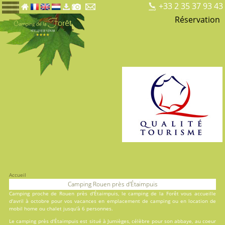
+33 2 35 37 93 43
Réservation
Accueil
Camping Rouen près d'Étaimpuis
Camping proche de Rouen près d'Étaimpuis, le
camping de la Forêt
vous accueille
d'avril à octobre pour vos vacances en
emplacement de camping
ou en
location
de
mobil home ou chalet jusqu'à 6 personnes.
Le camping près d'Étaimpuis est situé à Jumièges, célèbre pour son abbaye, au coeur