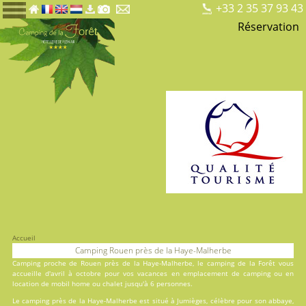
+33 2 35 37 93 43
Réservation
Accueil
Camping Rouen près de la Haye-Malherbe
Camping proche de Rouen près de la Haye-Malherbe, le
camping de la Forêt
vous
accueille d'avril à octobre pour vos vacances en
emplacement de camping
ou en
location
de mobil home ou chalet jusqu'à 6 personnes.
Le camping près de la Haye-Malherbe est situé à Jumièges, célèbre pour son abbaye,