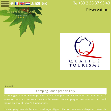
+33 2 35 37 93 43
Réservation
Accueil
Camping Rouen près de Léry
Camping proche de Rouen près de Léry, le
camping de la Forêt
vous accueille d'avril à
octobre pour vos vacances en
emplacement de camping
ou en
location
de mobil
home ou chalet jusqu'à 6 personnes.
Le camping près de Léry est situé à Jumièges, célèbre pour son abbaye, au coeur de