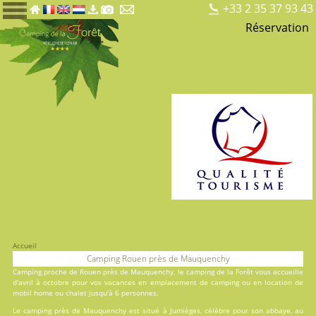
+33 2 35 37 93 43
Réservation
Accueil
Camping Rouen près de Mauquenchy
Camping proche de Rouen près de Mauquenchy, le
camping de la Forêt
vous accueille
d'avril à octobre pour vos vacances en
emplacement de camping
ou en
location
de
mobil home ou chalet jusqu'à 6 personnes.
Le camping près de Mauquenchy est situé à Jumièges, célèbre pour son abbaye, au