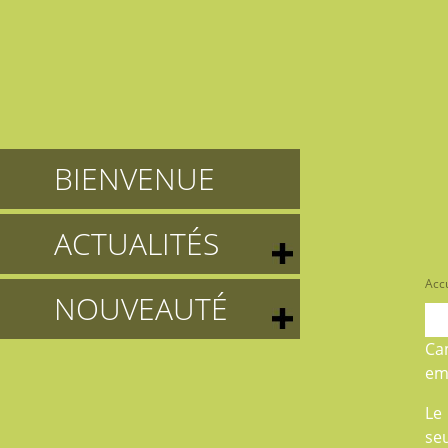
BIENVENUE
ACTUALITÉS
Accu
NOUVEAUTÉ
Ca
em
Le
seu