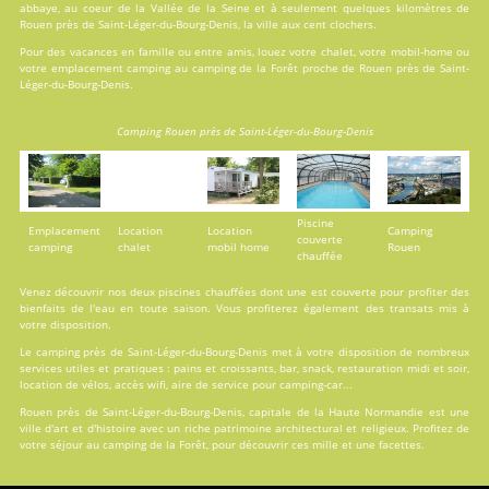
abbaye, au coeur de la Vallée de la Seine et à seulement quelques kilomètres de
Rouen près de Saint-Léger-du-Bourg-Denis, la ville aux cent clochers.
Pour des vacances en famille ou entre amis, louez votre chalet, votre mobil-home ou
votre emplacement camping au camping de la Forêt proche de Rouen près de Saint-
Léger-du-Bourg-Denis.
Camping Rouen près de Saint-Léger-du-Bourg-Denis
Piscine
Emplacement
Location
Location
Camping
couverte
camping
chalet
mobil home
Rouen
chauffée
Venez découvrir nos deux
piscines
chauffées dont une est couverte pour profiter des
bienfaits de l'eau en toute saison. Vous profiterez également des transats mis à
votre disposition.
Le camping près de Saint-Léger-du-Bourg-Denis met à votre disposition de nombreux
services utiles et pratiques : pains et croissants, bar, snack, restauration midi et soir,
location de vélos, accès wifi, aire de service pour camping-car...
Rouen près de Saint-Léger-du-Bourg-Denis, capitale de la Haute Normandie est une
ville d'art et d'histoire avec un riche patrimoine architectural et religieux. Profitez de
votre séjour au camping de la Forêt, pour découvrir ces mille et une facettes.