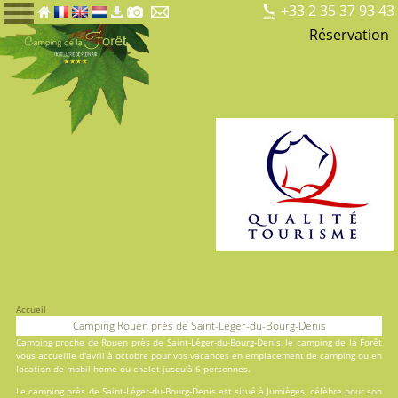
+33 2 35 37 93 43
Réservation
Accueil
Camping Rouen près de Saint-Léger-du-Bourg-Denis
Camping proche de Rouen près de Saint-Léger-du-Bourg-Denis, le
camping de la Forêt
vous accueille d'avril à octobre pour vos vacances en
emplacement de camping
ou en
location
de mobil home ou chalet jusqu'à 6 personnes.
Le camping près de Saint-Léger-du-Bourg-Denis est situé à Jumièges, célèbre pour son