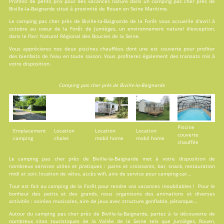
Profitez de petits prix pour des vacances nature dans un camping pas cher près de
Biville-la-Baignarde situé à proximité de Rouen en Seine Maritime.
Le camping pas cher près de Biville-la-Baignarde de la Forêt vous accueille d'avril à
octobre au coeur de la Forêt de Jumièges, un environnement naturel d'exception,
dans le Parc Naturel Régional des Boucles de la Seine.
Vous apprécierez nos deux
piscines
chauffées dont une est couverte pour profiter
des bienfaits de l'eau en toute saison. Vous profiterez également des transats mis à
votre disposition.
Camping pas cher près de Biville-la-Baignarde
Piscine
Emplacement
Location
Location
Location
couverte
camping
chalet
mobil home
mobil home
chauffée
Le camping pas cher près de Biville-la-Baignarde met à votre disposition de
nombreux services utiles et pratiques : pains et croissants, bar, snack, restauration
midi et soir, location de vélos, accès wifi, aire de service pour camping-car...
Tout est fait au
camping de la Forêt
pour rendre vos vacances inoubliables ! Pour le
bonheur des petits et des grands, nous organisons des animations et diverses
activités : soirées musicales, aire de jeux avec structure gonflable, pétanque...
Autour du camping pas cher près de Biville-la-Baignarde, partez à la découverte de
nombreux sites touristiques de la Vallée de la Seine tels que Jumièges, Rouen,