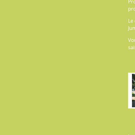
Pr
pr
Le 
Jum
Vo
sai