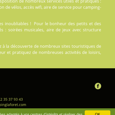
position de nombreux services utiles et pratiques :
ion de vélos, accès wifi, aire de service pour camping-
 inoubliables ! Pour le bonheur des petits et des
s : soirées musicales, aire de jeux avec structure
 à la découverte de nombreux sites touristiques de
eur et pratiquez de nombreuses activités de loisirs,
 2 35 37 93 43
inglaforet.com
ion générale de vente
-
Bons
ées adaptés à vos centres d’intérêts et réaliser des
OK