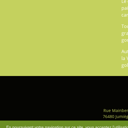
Le
pai
car
Tou
gr
gon
Au
la 
gol
Rue Mainber
76480 Jumiè
Accès
-
Plan du site
-
Mentio
En poursuivant votre navigation sur ce site, vous acceptez l'utilisa