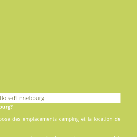
 Bois-d'Ennebourg
ourg?
opose des
emplacements camping
et la
location
de