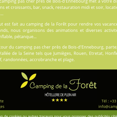
 camping pas cher près de Bois-d'Ennebourg met à votre dis
ns et croissants, bar, snack, restauration midi et soir, locat
...
t est fait au
camping de la Forêt
pour rendre vos vacances
ands, nous organisons des animations et diverses activité
flable, pétanque...
tour du camping pas cher près de Bois-d'Ennebourg, partez
Vallée de la Seine tels que Jumièges, Rouen, Etretat, Honfl
f, randonnées, accrobranche et plage.
te
Tél : +33
ges
info@camp
ns légales
-
Nos Flux RSS
-
Téléchargement
-
Politique de confidentialité
-
condit
tion de cookies ou autres traceurs pour vous proposer des publicités cibl