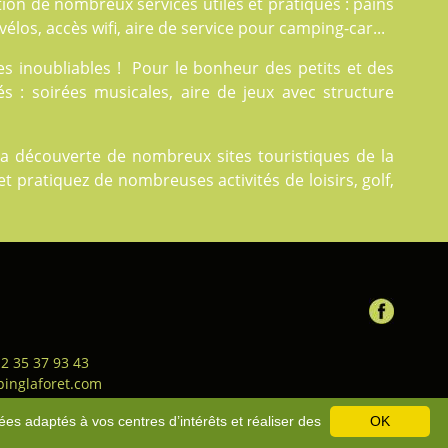
ion de nombreux services utiles et pratiques : pains
vélos, accès wifi, aire de service pour camping-car...
 inoubliables ! Pour le bonheur des petits et des
s : soirées musicales, aire de jeux avec structure
la découverte de nombreux sites touristiques de la
et pratiquez de nombreuses activités de loisirs, golf,
 2 35 37 93 43
inglaforet.com
ion générale de vente
-
Bons
ées adaptés à vos centres d’intérêts et réaliser des
OK