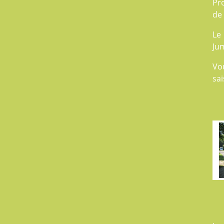
Pro
de
Le
Jum
Vo
sai