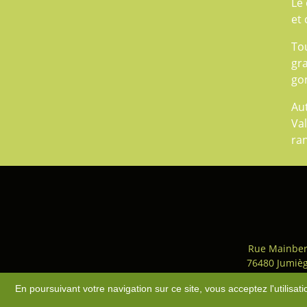
Le 
et 
Tou
gr
gon
Au
Val
ra
Rue Mainber
76480 Jumiè
Accès
-
Plan du site
-
Mentio
En poursuivant votre navigation sur ce site, vous acceptez l'utilisa