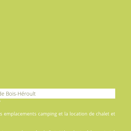
de Bois-Héroult
?
es
emplacements camping
et la
location
de chalet et