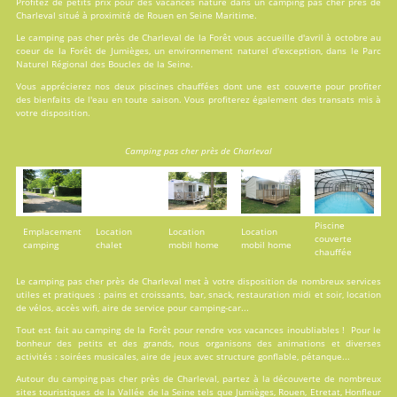
Profitez de petits prix pour des vacances nature dans un camping pas cher près de
Charleval situé à proximité de Rouen en Seine Maritime.
Le camping pas cher près de Charleval de la Forêt vous accueille d'avril à octobre au
coeur de la Forêt de Jumièges, un environnement naturel d'exception, dans le Parc
Naturel Régional des Boucles de la Seine.
Vous apprécierez nos deux
piscines
chauffées dont une est couverte pour profiter
des bienfaits de l'eau en toute saison. Vous profiterez également des transats mis à
votre disposition.
Camping pas cher près de Charleval
Piscine
Emplacement
Location
Location
Location
couverte
camping
chalet
mobil home
mobil home
chauffée
Le camping pas cher près de Charleval met à votre disposition de nombreux services
utiles et pratiques : pains et croissants, bar, snack, restauration midi et soir, location
de vélos, accès wifi, aire de service pour camping-car...
Tout est fait au
camping de la Forêt
pour rendre vos vacances inoubliables ! Pour le
bonheur des petits et des grands, nous organisons des animations et diverses
activités : soirées musicales, aire de jeux avec structure gonflable, pétanque...
Autour du camping pas cher près de Charleval, partez à la découverte de nombreux
sites touristiques de la Vallée de la Seine tels que Jumièges, Rouen, Etretat, Honfleur